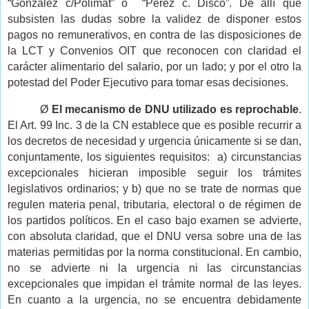
“González c/Polimat” o
“Pérez c. Disco”. De allí que
subsisten las dudas sobre la validez de disponer estos
pagos no remunerativos, en contra de las disposiciones de
la LCT y Convenios OIT que reconocen con claridad el
carácter alimentario del salario, por un lado; y por el otro la
potestad del Poder Ejecutivo para tomar esas decisiones.
Ø
El mecanismo de DNU utilizado es reprochable
.
El Art. 99 Inc. 3 de la CN establece que es posible recurrir a
los decretos de necesidad y urgencia únicamente si se dan,
conjuntamente, los siguientes requisitos:
a) circunstancias
excepcionales hicieran imposible seguir los trámites
legislativos ordinarios; y b) que no se trate de normas que
regulen materia penal, tributaria, electoral o de régimen de
los partidos políticos. En el caso bajo examen se advierte,
con absoluta claridad, que el DNU versa sobre una de las
materias permitidas por la norma constitucional. En cambio,
no se advierte ni la urgencia ni las circunstancias
excepcionales que impidan el trámite normal de las leyes.
En cuanto a la urgencia, no se encuentra debidamente