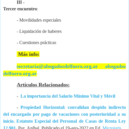
III -
Tercer encuentro
:
- Movilidades especiales
- Liquidación de haberes
- Cuestiones prácticas
Más info:
secretaria@abogadosdelfuero.org.ar
abogados
delfuero.org.ar
Artículos Relacionados:
-
La importancia del Salario Mínimo Vital y Móvil
-
Propiedad Horizontal: convalidan despido indirecto
del encargado por pago de vacaciones con posterioridad a su
inicio. Estatuto Especial del Personal de Casas de Renta Ley
12.981
.
Paz, Aníbal. Publicado el 19-ago-2022 en Ed.
Microjuris