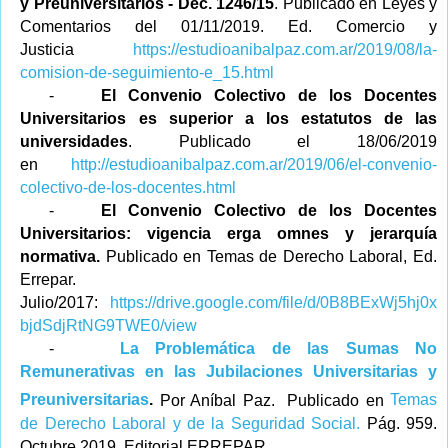
y Preuniversitarios - Dec. 1246/15
. Publicado en Leyes y
Comentarios del 01/11/2019. Ed. Comercio y
Justicia
https://estudioanibalpaz.com.ar/2019/08/la-
comision-de-seguimiento-e_15.html
-
El Convenio Colectivo de los Docentes
Universitarios es superior a los estatutos de las
universidades
. Publicado el 18/06/2019
en
http://estudioanibalpaz.com.ar/2019/06/el-convenio-
colectivo-de-los-docentes.html
-
El Convenio Colectivo de los Docentes
Universitarios: vigencia erga omnes y jerarquía
normativa.
Publicado en Temas de Derecho Laboral, Ed.
Errepar.
Julio/2017:
https://drive.google.com/file/d/0B8BExWj5hj0x
bjdSdjRtNG9TWE0/view
-
La Problemática de las Sumas No
Remunerativas en las Jubilaciones Universitarias y
Preuniversitarias
.
Por Aníbal Paz.
Publicado en
Temas
de Derecho Laboral y de la Seguridad Social
.
Pág. 959.
Octubre 2019. Editorial ERREPAR.