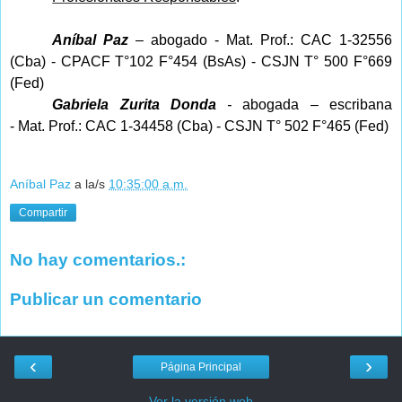
Aníbal Paz
– abogado -
Mat. Prof.: CAC 1-32556
(Cba) - CPACF T°102 F°454 (BsAs) - CSJN T° 500 F°669
(Fed)
Gabriela Zurita Donda
-
abogada – escribana
-
Mat.
Prof.: CAC 1-34458 (Cba) - CSJN T° 502 F°465 (Fed)
Aníbal Paz
a la/s
10:35:00 a.m.
Compartir
No hay comentarios.:
Publicar un comentario
‹
›
Página Principal
Ver la versión web