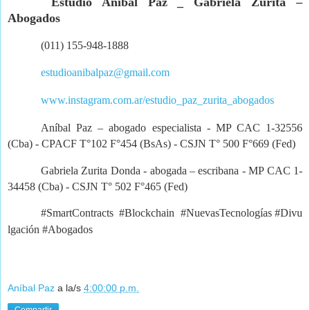
Estudio Aníbal Paz _ Gabriela Zurita –
Abogados
(011) 155-948-1888
estudioanibalpaz@gmail.com
www.instagram.com.ar/estudio_paz_zurita_abogados
Aníbal Paz – abogado especialista - MP CAC 1-32556
(Cba) - CPACF T°102 F°454 (BsAs) - CSJN T° 500 F°669 (Fed)
Gabriela Zurita Donda - abogada – escribana - MP CAC 1-
34458 (Cba) - CSJN T° 502 F°465 (Fed)
#SmartContracts
#Blockchain
#NuevasTecnologías #Divu
lgación
#Abogados
Aníbal Paz
a la/s
4:00:00 p.m.
Compartir