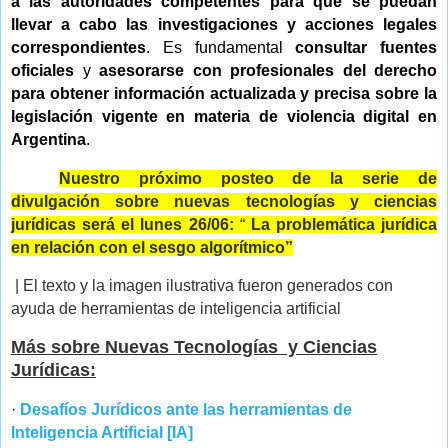
a las autoridades competentes para que se puedan
llevar a cabo las investigaciones y acciones legales
correspondientes
. Es fundamental
consultar fuentes
oficiales
y
asesorarse con profesionales del derecho
para obtener información actualizada y precisa sobre la
legislación vigente en materia de violencia digital en
Argentina
.
Nuestro próximo posteo de la serie de
divulgación sobre nuevas tecnologías y ciencias
jurídicas será el lunes 26/06:
“
La problemática jurídica
en relación con el sesgo algorítmico”
| El texto y la imagen ilustrativa fueron generados con
ayuda de herramientas de inteligencia artificial
Más sobre Nuevas Tecnologías y Ciencias
Jurídicas:
·
Desafíos Jurídicos ante las herramientas de
Inteligencia Artificial [IA]