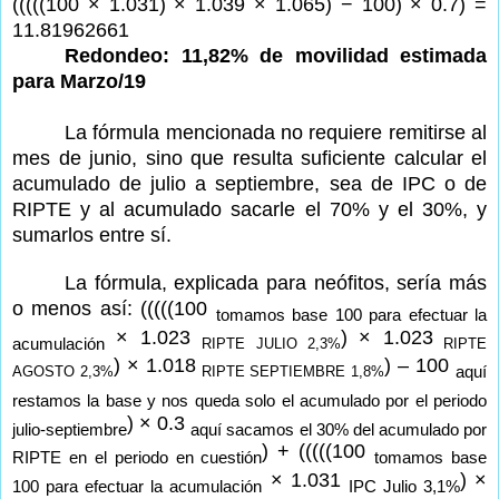
(((((100 × 1.031) × 1.039 × 1.065) − 100) × 0.7) =
11.81962661
Redondeo: 11,82% de movilidad estimada
para Marzo/19
La fórmula mencionada no requiere remitirse al
mes de junio, sino que resulta suficiente calcular el
acumulado de julio a septiembre, sea de IPC o de
RIPTE y al acumulado sacarle el 70% y el 30%, y
sumarlos entre sí.
La fórmula, explicada para neófitos, sería más
o menos así: (((((100
tomamos base 100 para efectuar la
× 1.023
) × 1.023
acumulación
RIPTE JULIO 2,3%
RIPTE
) × 1.018
) – 100
aquí
AGOSTO 2,3%
RIPTE SEPTIEMBRE 1,8%
restamos la base y nos queda solo el acumulado por el periodo
) × 0.3
julio-septiembre
aquí sacamos el 30% del acumulado por
) + (((((100
RIPTE en el periodo en cuestión
tomamos base
× 1.031
) ×
100 para efectuar la acumulación
IPC Julio 3,1%