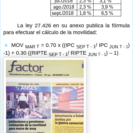
jul./2018
2,3 %
3,1 %
ago./2018
2,3 %
3,9 %
sept./2018
1,8 %
6,5 %
La ley 27.426 en su anexo publica la fórmula
para efectuar el cálculo de la movilidad:
MOV
= 0.70 x ((IPC
/ IPC
)
n
MAR
SEP
JUN
T
T - 1
T - 1
-1) + 0.30 ((RIPTE
/ RIPTE
) – 1)
SEP
JUN
T - 1
T - 1