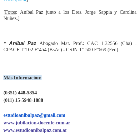
[
Fotos
:
 Aníbal Paz junto a los Dres. Jorge Sappia y Carolina 
Nuñez.
]
* 
Aníbal Paz 
Abogado Mat. Prof.: CAC 1-32556 (Cba) 
- 
CPACF T°102 F°454 (BsAs) - CSJN T° 500 F°669 (Fed)
Más Información:
(0351) 448-5854
(011) 15-5948-1888
estudioanibalpaz@gmail.com
www.jubilacion-docente.com.ar
www.estudioanibalpaz.com.ar