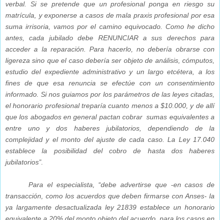
verbal. Si se pretende que un profesional ponga en riesgo su
matrícula, y exponerse a casos de mala praxis profesional por esa
suma irrisoria, vamos por el camino equivocado. Como he dicho
antes, cada jubilado debe RENUNCIAR a sus derechos para
acceder a la reparación. Para hacerlo, no debería obrarse con
ligereza sino que el caso debería ser objeto de análisis, cómputos,
estudio del expediente administrativo y un largo etcétera, a los
fines de que esa renuncia se efectúe con un consentimiento
informado. Si nos guiamos por los parámetros de las leyes citadas,
el honorario profesional treparía cuanto menos a $10.000, y de allí
que los abogados en general pactan cobrar sumas equivalentes a
entre uno y dos haberes jubilatorios, dependiendo de la
complejidad y el monto del ajuste de cada caso. La Ley 17.040
establece la posibilidad del cobro de hasta dos haberes
jubilatorios”.
Para el especialista, “debe advertirse que -en casos de
transacción, como los acuerdos que deben firmarse con Anses- la
ya largamente desactualizada ley 21839 establece un honorario
equivalente a 20% del monto objeto del acuerdo, para los casos en