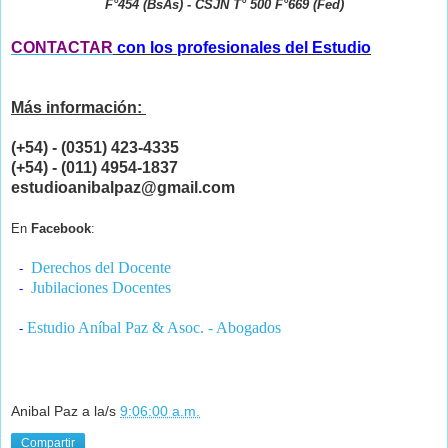
F°454 (BsAs) - CSJN T° 500 F°669 (Fed)
CONTACTAR
con los profesionales del Estudio
Más información:
(+54) - (0351) 423-4335
(+54) - (011) 4954-1837
estudioanibalpaz@gmail.com
En
Facebook
:
Derechos del Docente
-
Jubilaciones Docentes
-
Estudio Aníbal Paz & Asoc. - Abogados
-
Anibal Paz
a la/s
9:06:00 a.m.
Compartir