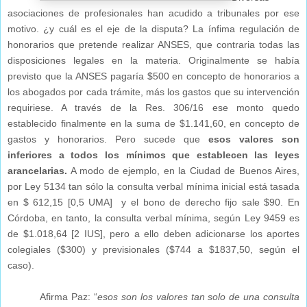
asociaciones de profesionales han acudido a tribunales por ese
motivo. ¿y cuál es el eje de la disputa? La ínfima regulación de
honorarios que pretende realizar ANSES, que contraria todas las
disposiciones legales en la materia. Originalmente se había
previsto que la ANSES pagaría $500 en concepto de honorarios a
los abogados por cada trámite, más los gastos que su intervención
requiriese. A través de la Res. 306/16 ese monto quedo
establecido finalmente en la suma de $1.141,60, en concepto de
gastos y honorarios. Pero sucede que
esos valores son
inferiores a todos los mínimos que establecen las leyes
arancelarias.
A modo de ejemplo, en la Ciudad de Buenos Aires,
por Ley 5134 tan sólo la consulta verbal mínima inicial está tasada
en $ 612,15 [0,5 UMA] y el bono de derecho fijo sale $90. En
Córdoba, en tanto, la consulta verbal mínima, según Ley 9459 es
de $1.018,64 [2 IUS], pero a ello deben adicionarse los aportes
colegiales ($300) y previsionales ($744 a $1837,50, según el
caso).
Afirma Paz: “
esos son los valores tan solo de una consulta