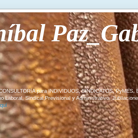
íbal Paz_Gabr
CONSULTORÍA para INDIVIDUOS, SINDICATOS, PyMES
l, Sindical,Previsional y Administrativo. Jubilaciones, 
Aquí