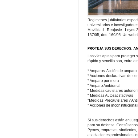
Regimenes jubilatorios espec
universitarios e investigadores
Movilidad - Reajuste - Leyes 
137/05, dec. 160/05. Un websi
PROTEJA SUS DERECHOS: A
Las vías aptas para proteger 
rápida y sencilla son, entre otr
* Amparos: Acción de amparo i
* Acciones declarativas de ce
* Amparo por mora
* Amparo Ambiental
* Medidas cautelares autóno
* Medidas Autosatisfactivas
*Medidas Precautelares y Anti
* Acciones de inconstituciona
Si sus derechos están en jue
para su defensa. Consúltenos
Pymes, empresas, sindicatos, 
asociaciones profesionales, et