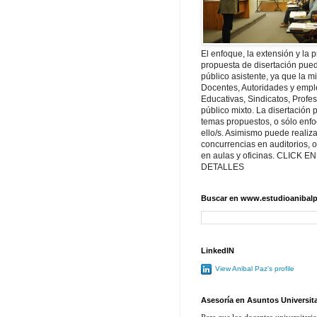
El enfoque, la extensión y la 
propuesta de disertación pu
público asistente, ya que la 
Docentes, Autoridades y emp
Educativas, Sindicatos, Profe
público mixto. La disertación
temas propuestos, o sólo enfo
ello/s. Asimismo puede realiz
concurrencias en auditorios, 
en aulas y oficinas. CLICK E
DETALLES
Buscar en www.estudioanibalp
LinkedIN
View Anibal Paz's profile
Asesoría en Asuntos Universit