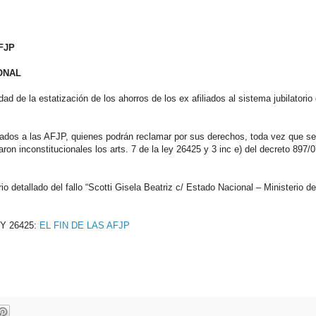
FJP
ONAL
idad de la estatización de los ahorros de los ex afiliados al sistema jubilatori
liados a las AFJP, quienes podrán reclamar por sus derechos, toda vez que se
aron inconstitucionales los arts. 7 de la ley 26425 y 3 inc e) del decreto 897/
 detallado del fallo “Scotti Gisela Beatriz c/ Estado Nacional – Ministerio d
Y 26425:
EL FIN DE LAS AFJP