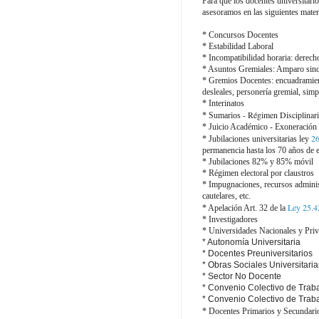
Para que los docentes universitari
asesoramos en las siguientes mater
* Concursos Docentes
* Estabilidad Laboral
* Incompatibilidad horaria: derecho
* Asuntos Gremiales: Amparo sindic
* Gremios Docentes: encuadramient
desleales, personería gremial, simp
* Interinatos
- Régimen Disciplinar
* Sumarios
* Juicio Académico - Exoneración
26
* Jubilaciones universitarias ley
permanencia hasta los 70 años de 
* Jubilaciones 82% y 85% móvil
* Régimen electoral por claustros
* Impugnaciones, recursos adminis
cautelares, etc.
Ley 25.4
* Apelación Art. 32 de la
* Investigadores
* Universidades Nacionales y Pri
* Autonomía Universitaria
* Docentes Preuniversitarios
* Obras Sociales Universitaria
* Sector No Docente
* Convenio Colectivo de Trab
* Convenio Colectivo de Trab
* Docentes Primarios y Secundari