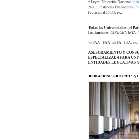
2620
* Leyes: Educación Nacional
26075
25
, Instancias Evaluadoras
26058
Profesional
, etc.
Todas las Universidades
del
Paí
Instituciones
:
CONICET, INTA
,
>FFAA - FAA- ESFA - IUA, etc.
ASESORAMIENTO Y CONS
ESPECIALIZADA PARA UNI
ENTIDADES EDUCATIVAS Y
JUBILACIONES DOCENTES y 