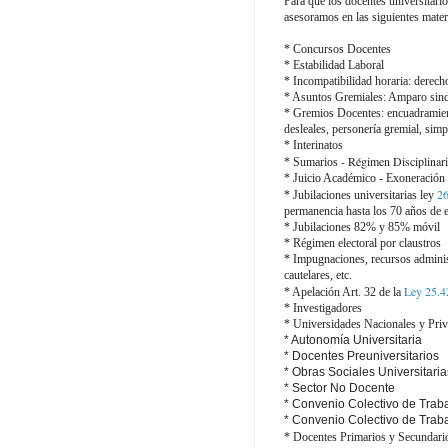
Para que los docentes universitari
asesoramos en las siguientes mater
* Concursos Docentes
* Estabilidad Laboral
* Incompatibilidad horaria: derecho
* Asuntos Gremiales: Amparo sindic
* Gremios Docentes: encuadramient
desleales, personería gremial, simp
* Interinatos
- Régimen Disciplinar
* Sumarios
* Juicio Académico - Exoneración
26
* Jubilaciones universitarias ley
permanencia hasta los 70 años de 
* Jubilaciones 82% y 85% móvil
* Régimen electoral por claustros
* Impugnaciones, recursos adminis
cautelares, etc.
Ley 25.4
* Apelación Art. 32 de la
* Investigadores
* Universidades Nacionales y Pri
* Autonomía Universitaria
* Docentes Preuniversitarios
* Obras Sociales Universitaria
* Sector No Docente
* Convenio Colectivo de Trab
* Convenio Colectivo de Trab
* Docentes Primarios y Secundari