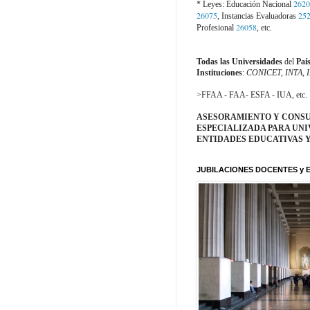
2620
* Leyes: Educación Nacional
26075
25
, Instancias Evaluadoras
26058
Profesional
, etc.
Todas las Universidades
del
Paí
Instituciones
:
CONICET, INTA
,
>FFAA - FAA- ESFA - IUA, etc.
ASESORAMIENTO Y CONS
ESPECIALIZADA PARA UNI
ENTIDADES EDUCATIVAS Y
JUBILACIONES DOCENTES y 