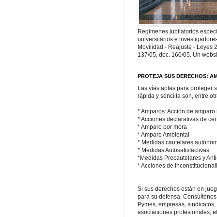
Regimenes jubilatorios espec
universitarios e investigadores
Movilidad - Reajuste - Leyes 
137/05, dec. 160/05. Un websi
PROTEJA SUS DERECHOS: A
Las vías aptas para proteger 
rápida y sencilla son, entre otr
* Amparos: Acción de amparo i
* Acciones declarativas de ce
* Amparo por mora
* Amparo Ambiental
* Medidas cautelares autóno
* Medidas Autosatisfactivas
*Medidas Precautelares y Anti
* Acciones de inconstituciona
Si sus derechos están en jue
para su defensa. Consúltenos
Pymes, empresas, sindicatos, 
asociaciones profesionales, et