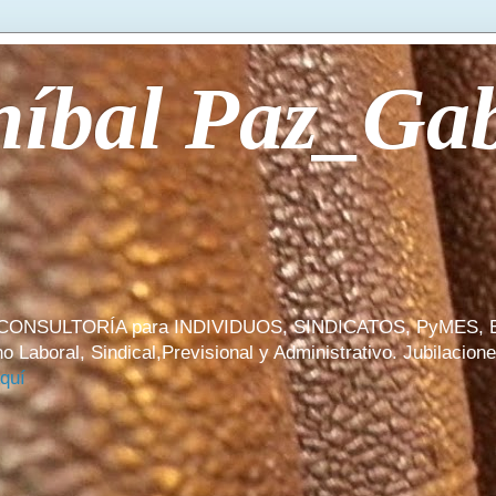
íbal Paz_Gabr
CONSULTORÍA para INDIVIDUOS, SINDICATOS, PyMES
l, Sindical,Previsional y Administrativo. Jubilaciones, 
Aquí