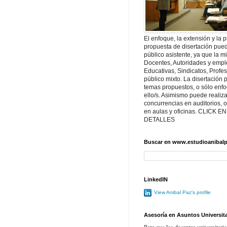
El enfoque, la extensión y la 
propuesta de disertación pu
público asistente, ya que la 
Docentes, Autoridades y emp
Educativas, Sindicatos, Profe
público mixto. La disertación
temas propuestos, o sólo enfo
ello/s. Asimismo puede realiz
concurrencias en auditorios, 
en aulas y oficinas. CLICK E
DETALLES
Buscar en www.estudioanibalp
LinkedIN
View Anibal Paz's profile
Asesoría en Asuntos Universit