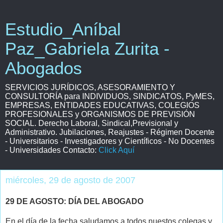
Estudio_Aníbal
Paz_Gabriela Zurita -
Abogados
SERVICIOS JURÍDICOS, ASESORAMIENTO Y
CONSULTORÍA para INDIVIDUOS, SINDICATOS, PyMES,
EMPRESAS, ENTIDADES EDUCATIVAS, COLEGIOS
PROFESIONALES y ORGANISMOS DE PREVISIÓN
SOCIAL. Derecho Laboral, Sindical,Previsional y
Administrativo. Jubilaciones, Reajustes - Régimen Docente
- Universitarios - Investigadores y Científicos - No Docentes
- Universidades Contacto:
Click Aquí
miércoles, 29 de agosto de 2007
29 DE AGOSTO: DÍA DEL ABOGADO
En el día de la fecha saludamos a todos nuestos colegas y