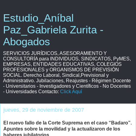
Estudio_Aníbal
Paz_Gabriela Zurita -
Abogados
SERVICIOS JURÍDICOS, ASESORAMIENTO Y
CONSULTORÍA para INDIVIDUOS, SINDICATOS, PyMES,
EMPRESAS, ENTIDADES EDUCATIVAS, COLEGIOS
PROFESIONALES y ORGANISMOS DE PREVISIÓN
SOCIAL. Derecho Laboral, Sindical,Previsional y
Administrativo. Jubilaciones, Reajustes - Régimen Docente
- Universitarios - Investigadores y Científicos - No Docentes
- Universidades Contacto:
Click Aquí
jueves, 29 de noviembre de 2007
El nuevo fallo de la Corte Suprema en el caso “Badaro”.
Apuntes sobre la movilidad y la actualizaron de los
haberes jubilatorios.